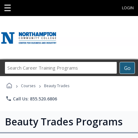
☰
LOGIN
Search
Go
Career
Training
›
›
Programs
Courses
Beauty Trades
phone
Call Us: 855.520.6806
Beauty Trades Programs