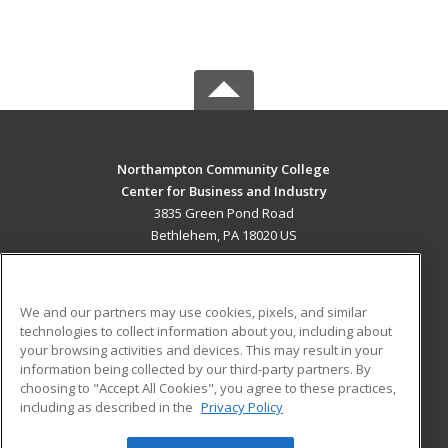
Northampton Community College
Center for Business and Industry
3835 Green Pond Road
Bethlehem, PA 18020 US
MAIN CONTENT
Career Training
We and our partners may use cookies, pixels, and similar
technologies to collect information about you, including about
ADDITIONAL RESOURCES
your browsing activities and devices. This may result in your
information being collected by our third-party partners. By
Military
Student Blog
choosing to "Accept All Cookies", you agree to these practices,
Financial Assistance
including as described in the
Privacy Policy
Help