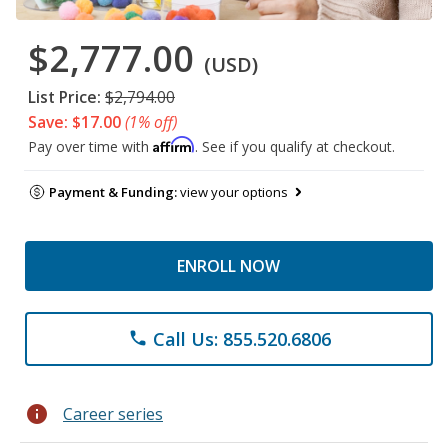
$2,777.00
(USD)
List Price:
$2,794.00
Save: $17.00
(1% off)
Affirm
Pay over time with
. See if you qualify at checkout.
Payment & Funding:
view your options
ENROLL NOW
Call Us: 855.520.6806
phone
info
Career series