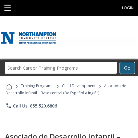
☰
LOGIN
Search
Go
Career
Training
›
›
›
Programs
Training Programs
Child Development
Asociado de
Desarrollo Infantil – Base central (De Español a Inglés)
phone
Call Us: 855.520.6806
Asociado de Desarrollo Infantil –