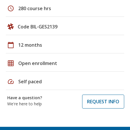
schedule
280 course hrs
Code BIL-GES2139
calendar_today
12 months
grid_on
Open enrollment
speed
Self paced
Have a question?
REQUEST INFO
We're here to help