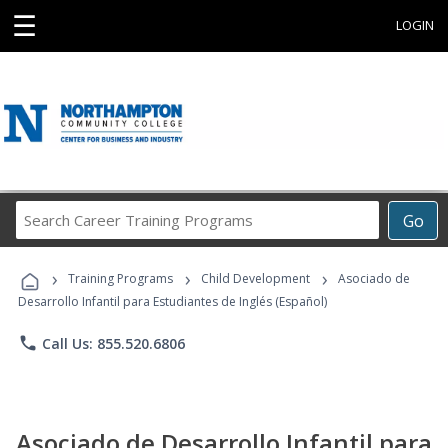
☰
LOGIN
Search
Go
Career
Training
›
›
›
Programs
Training Programs
Child Development
Asociado de
Desarrollo Infantil para Estudiantes de Inglés (Español)
phone
Call Us: 855.520.6806
Asociado de Desarrollo Infantil para