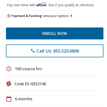
Affirm
Pay over time with
. See if you qualify at checkout.
Payment & Funding:
view your options
ENROLL NOW
Call Us: 855.520.6806
phone
schedule
160 course hrs
Code ES-GES2140
calendar_today
6 months