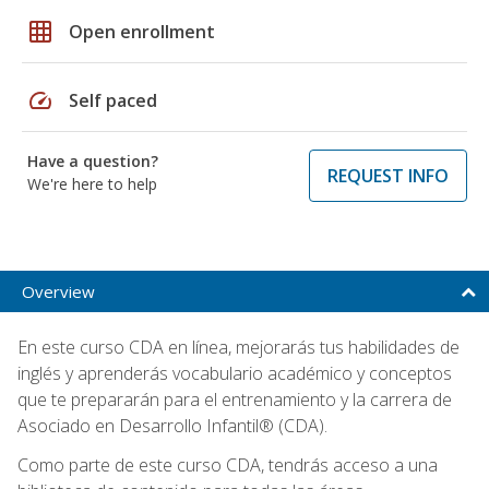
grid_on
Open enrollment
speed
Self paced
Have a question?
REQUEST INFO
We're here to help
Overview
En este curso CDA en línea, mejorarás tus habilidades de
inglés y aprenderás vocabulario académico y conceptos
que te prepararán para el entrenamiento y la carrera de
Asociado en Desarrollo Infantil® (CDA).
Como parte de este curso CDA, tendrás acceso a una