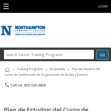
☰
LOGIN
Search
Go
Career
Training
›
›
›
Programs
Training Programs
Hospitality
Plan de Estudios del
Curso de Certificación de Organización de Bodas y Eventos
phone
Call Us: 855.520.6806
Plan de Estudios del Curso de