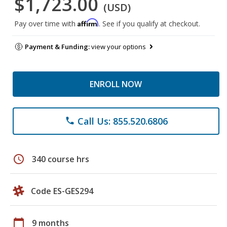
$1,723.00
(USD)
Affirm
Pay over time with
. See if you qualify at checkout.
Payment & Funding:
view your options
ENROLL NOW
Call Us: 855.520.6806
phone
schedule
340 course hrs
Code ES-GES294
calendar_today
9 months