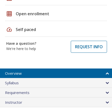
grid_on
Open enrollment
speed
Self paced
Have a question?
REQUEST INFO
We're here to help
Overview
Syllabus
Requirements
Instructor