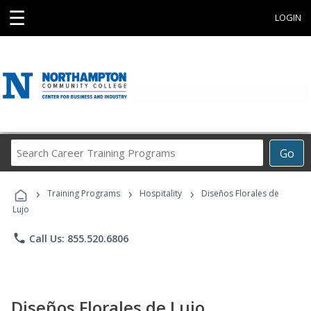
☰
LOGIN
Search
Go
Career
Training
›
›
›
Programs
Training Programs
Hospitality
Diseños Florales de
Lujo
phone
Call Us: 855.520.6806
Diseños Florales de Lujo