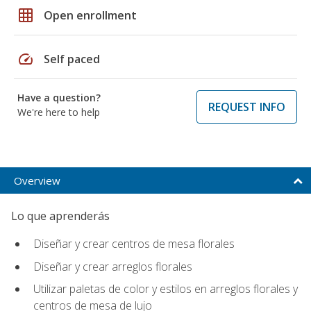
grid_on
Open enrollment
speed
Self paced
Have a question?
REQUEST INFO
We're here to help
Overview
Lo que aprenderás
Diseñar y crear centros de mesa florales
Diseñar y crear arreglos florales
Utilizar paletas de color y estilos en arreglos florales y
centros de mesa de lujo