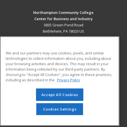
Northampton Community College
Center for Business and Industry
3835 Green Pond Road
Bethlehem, PA 18020 US
MAIN CONTENT
Career Training
We and our partners may use cookies, pixels, and similar
technologies to collect information about you, including about
ADDITIONAL RESOURCES
your browsing activities and devices. This may result in your
information being collected by our third-party partners. By
Military
Student Blog
choosing to "Accept All Cookies", you agree to these practices,
Financial Assistance
including as described in the
Privacy Policy
Help
Accept All Cookies
© 2026 ed2go, a division of Cengage Learning. All rights
reserved. The material on this site cannot be reproduced or
redistributed unless you have obtained prior written
Cookies Settings
permission from Cengage Learning.
Privacy Policy