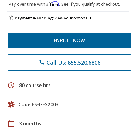
Affirm
Pay over time with
. See if you qualify at checkout.
Payment & Funding:
view your options
ENROLL NOW
Call Us: 855.520.6806
phone
schedule
80 course hrs
Code ES-GES2003
calendar_today
3 months