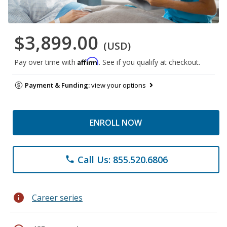
$3,899.00
(USD)
Affirm
Pay over time with
. See if you qualify at checkout.
Payment & Funding:
view your options
ENROLL NOW
Call Us: 855.520.6806
phone
info
Career series