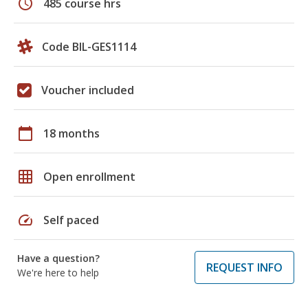
schedule
485 course hrs
Code BIL-GES1114
Voucher included
calendar_today
18 months
grid_on
Open enrollment
speed
Self paced
Have a question?
REQUEST INFO
We're here to help