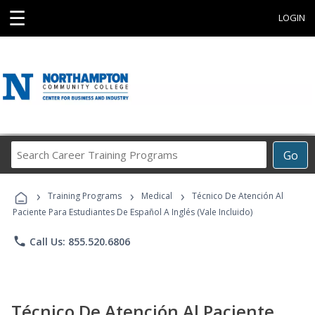
☰
LOGIN
Search
Go
Career
Training
›
›
›
Programs
Training Programs
Medical
Técnico De Atención Al
Paciente Para Estudiantes De Español A Inglés (Vale Incluido)
phone
Call Us: 855.520.6806
Técnico De Atención Al Paciente