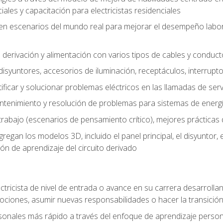
les y capacitación para electricistas residenciales
o en escenarios del mundo real para mejorar el desempeño labora
 derivación y alimentación con varios tipos de cables y conduc
 disyuntores, accesorios de iluminación, receptáculos, interrupt
icar y solucionar problemas eléctricos en las llamadas de serv
ntenimiento y resolución de problemas para sistemas de energí
rabajo (escenarios de pensamiento crítico), mejores prácticas d
n los modelos 3D, incluido el panel principal, el disyuntor, el m
ión de aprendizaje del circuito derivado
ectricista de nivel de entrada o avance en su carrera desarrollan
mociones, asumir nuevas responsabilidades o hacer la transició
sonales más rápido a través del enfoque de aprendizaje perso