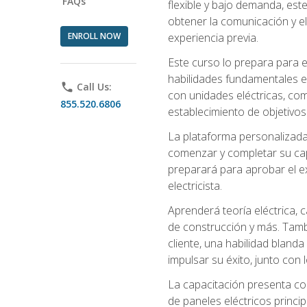
FAQs
flexible y bajo demanda, este
obtener la comunicación y el
ENROLL NOW
experiencia previa.
Este curso lo prepara para e
habilidades fundamentales en
phone
Call Us:
con unidades eléctricas, com
855.520.6806
establecimiento de objetivos
La plataforma personalizada 
comenzar y completar su capac
preparará para aprobar el ex
electricista.
Aprenderá teoría eléctrica, 
de construcción y más. Tambié
cliente, una habilidad blanda
impulsar su éxito, junto con 
La capacitación presenta co
de paneles eléctricos princip