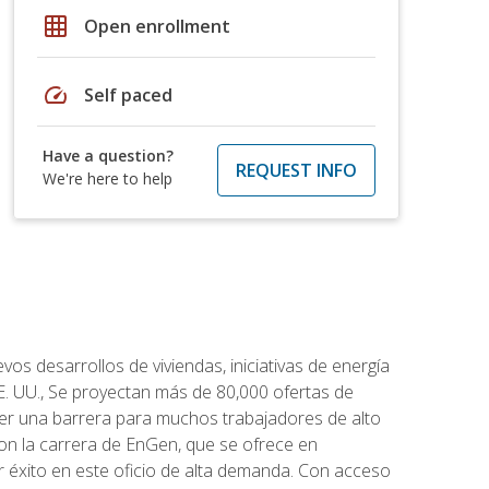
grid_on
Open enrollment
speed
Self paced
Have a question?
REQUEST INFO
We're here to help
os desarrollos de viviendas, iniciativas de energía
EE. UU., Se proyectan más de 80,000 ofertas de
 ser una barrera para muchos trabajadores de alto
con la carrera de EnGen, que se ofrece en
er éxito en este oficio de alta demanda. Con acceso