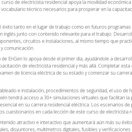
 curso de electricista residencial apoya la movilidad económica 
 vocabulario técnico necesarios para prosperar en la capacitaci
l éxito tanto en el lugar de trabajo como en futuros programas
 inglés junto con contenido relevante para el trabajo. Desarrol
ponentes, circuitos e instalaciones, al mismo tiempo que practic
 y comunicación.
de EnGen lo apoya desde el primer día, ayudándole a desarrolla
itación de electricista residencial y más allá. Completar esta c
amen de licencia eléctrica de su estado y comenzar su carrera 
cableado e instalación, procedimientos de seguridad, el uso de
n tendrá acceso a 30+ simulaciones virtuales que facilitan la p
 esencial en su carrera residencial eléctrica. Los escenarios de
los cuestionarios en cada lección de este curso de electricista r
ntenido atractivo e interactivo que aumentará aún más su éxit
ales, disyuntores, multímetros digitales, fusibles y verificacion