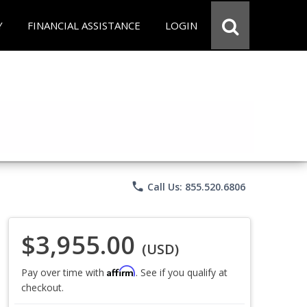
Y
FINANCIAL ASSISTANCE
LOGIN
phone
Call Us: 855.520.6806
$3,955.00
(USD)
Affirm
Pay over time with
. See if you qualify at
checkout.