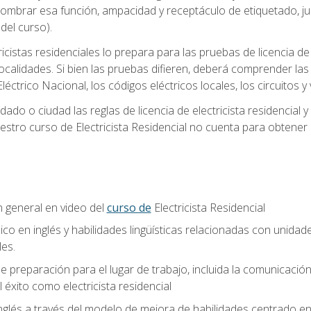
 nombrar esa función, ampacidad y receptáculo de etiquetado, j
el curso).
ricistas residenciales lo prepara para las pruebas de licencia d
localidades. Si bien las pruebas difieren, deberá comprender las
léctrico Nacional, los códigos eléctricos locales, los circuitos
ado o ciudad las reglas de licencia de electricista residencial 
stro curso de Electricista Residencial no cuenta para obtener 
n general en video del
curso de
Electricista Residencial
ico en inglés y habilidades lingüísticas relacionadas con unidad
les.
 preparación para el lugar de trabajo, incluida la comunicación, 
l éxito como electricista residencial
nglés a través del modelo de mejora de habilidades centrado e