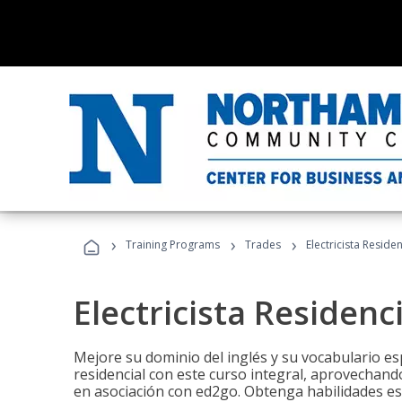
›
›
›
Training Programs
Trades
Electricista Reside
Electricista Residenc
Mejore su dominio del inglés y su vocabulario espe
residencial con este curso integral, aprovechando
en asociación con ed2go. Obtenga habilidades esenc