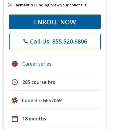
Payment & Funding:
view your options
ENROLL NOW
Call Us: 855.520.6806
phone
info
Career series
schedule
285 course hrs
Code BIL-GES7069
calendar_today
18 months